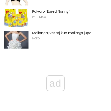
Pulvoro "Eared Nanny"
PATRINECO
Mallongaj vestoj kun mallarĝa jupo
MODO
ad