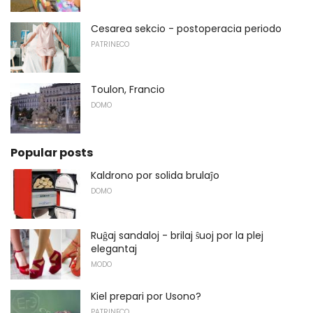
Cesarea sekcio - postoperacia periodo
PATRINECO
Toulon, Francio
DOMO
Popular posts
Kaldrono por solida brulaĵo
DOMO
Ruĝaj sandaloj - brilaj ŝuoj por la plej
elegantaj
MODO
Kiel prepari por Usono?
PATRINECO