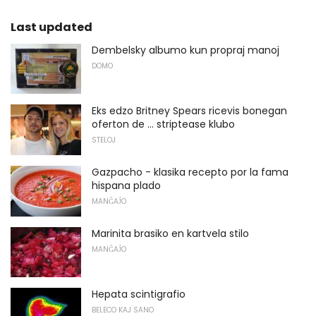
Last updated
Dembelsky albumo kun propraj manoj
DOMO
Eks edzo Britney Spears ricevis bonegan
oferton de ... striptease klubo
STELOJ
Gazpacho - klasika recepto por la fama
hispana plado
MANĜAĴO
Marinita brasiko en kartvela stilo
MANĜAĴO
Hepata scintigrafio
BELECO KAJ SANO