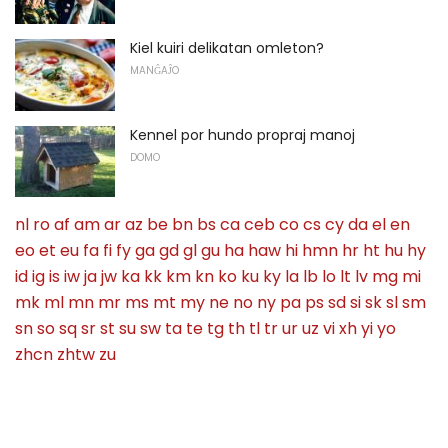
Kiel kuiri delikatan omleton?
MANĜAĴO
Kennel por hundo propraj manoj
DOMO
nl
ro
af
am
ar
az
be
bn
bs
ca
ceb
co
cs
cy
da
el
en
eo
et
eu
fa
fi
fy
ga
gd
gl
gu
ha
haw
hi
hmn
hr
ht
hu
hy
id
ig
is
iw
ja
jw
ka
kk
km
kn
ko
ku
ky
la
lb
lo
lt
lv
mg
mi
mk
ml
mn
mr
ms
mt
my
ne
no
ny
pa
ps
sd
si
sk
sl
sm
sn
so
sq
sr
st
su
sw
ta
te
tg
th
tl
tr
ur
uz
vi
xh
yi
yo
zhcn
zhtw
zu