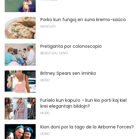
Porko kun fungoj en suna kremo-saŭco
MANĜAĴO
Pretiganta por colonoscopio
BELECO KAJ SANO
Britney Spears sen ŝminko
MODO
Furŝelo kun kapuĉo - kun kio porti kaj kiel
krei elegantajn bildojn?
MODO
Kion doni por la tago de la Airborne Forces?
DOMO