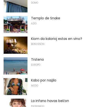
DOMO
Templo de Snake
AZIO
Kiom da kalorioj estas en vino?
BONVENON
Trsteno
EŬROPO
Kabo por naĝilo
MODO
La infano havas belĉon
PATRINECO