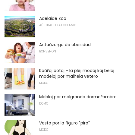
Adelaide Zoo
AŬSTRALIO KAJ OCEANIO
Antaŭzorgo de obesidad
BONVENON
Kaŭĉaj botoj - la plej modaj kaj belaj
modeloj por malhela vetero
MODO
Mebloj por malgranda dormoĉambro
DOMO
Vesto por la figuro "piro"
MODO