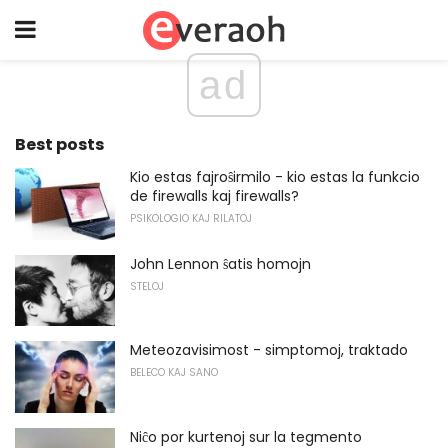
ad
Best posts
Kio estas fajroŝirmilo - kio estas la funkcio
de firewalls kaj firewalls?
PSIKOLOGIO KAJ RILATOJ
John Lennon ŝatis homojn
STELOJ
Meteozavisimost - simptomoj, traktado
BELECO KAJ SANO
Niĉo por kurtenoj sur la tegmento